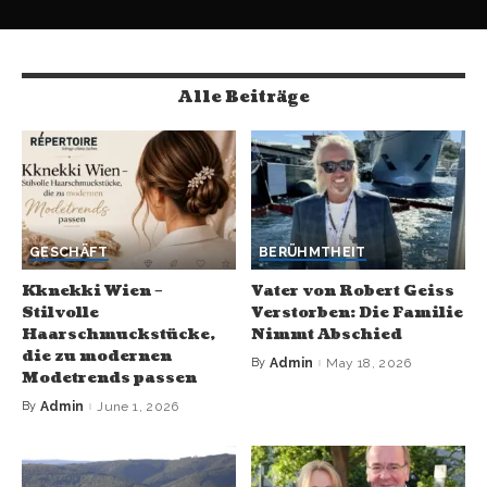
Alle Beiträge
GESCHÄFT
BERÜHMTHEIT
Kknekki Wien –
Vater von Robert Geiss
Stilvolle
Verstorben: Die Familie
Haarschmuckstücke,
Nimmt Abschied
die zu modernen
By
Admin
May 18, 2026
Modetrends passen
By
Admin
June 1, 2026