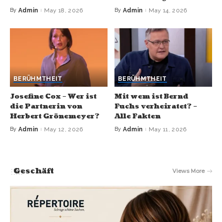
By
Admin
May 18, 2026
By
Admin
May 14, 2026
BERÜHMTHEIT
BERÜHMTHEIT
Josefine Cox – Wer ist
Mit wem ist Bernd
die Partnerin von
Fuchs verheiratet? –
Herbert Grönemeyer?
Alle Fakten
By
Admin
May 12, 2026
By
Admin
May 11, 2026
Geschäft
Views More