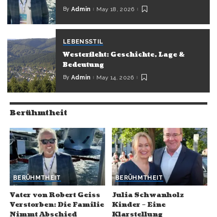
By
Admin
May 18, 2026
LEBENSSTIL
Westerfleht: Geschichte, Lage &
Bedeutung
By
Admin
May 14, 2026
Berühmtheit
BERÜHMTHEIT
BERÜHMTHEIT
Vater von Robert Geiss
Julia Schwanholz
Verstorben: Die Familie
Kinder – Eine
Nimmt Abschied
Klarstellung