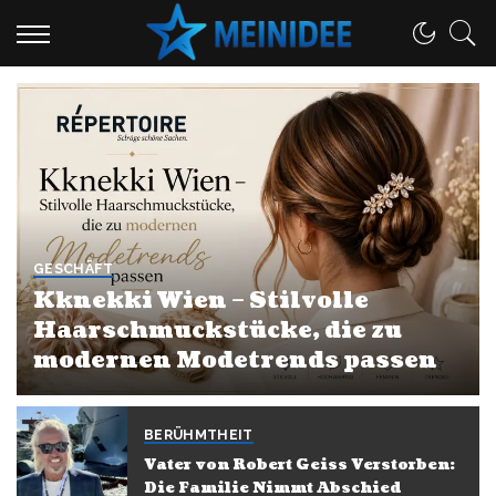
GESCHÄFT
Kknekki Wien – Stilvolle
Haarschmuckstücke, die zu
modernen Modetrends passen
By
Admin
June 1, 2026
BERÜHMTHEIT
Vater von Robert Geiss Verstorben:
Die Familie Nimmt Abschied