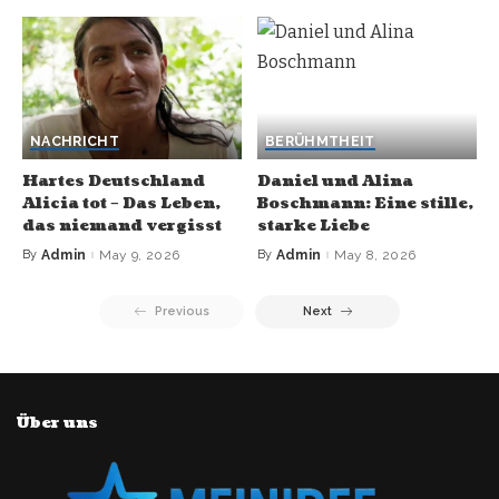
NACHRICHT
BERÜHMTHEIT
Hartes Deutschland
Daniel und Alina
Alicia tot – Das Leben,
Boschmann: Eine stille,
das niemand vergisst
starke Liebe
By
Admin
May 9, 2026
By
Admin
May 8, 2026
Previous
Next
Über uns