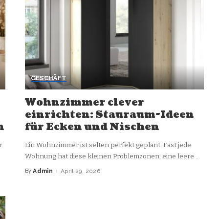
GESCHÄFT
Wohnzimmer clever
einrichten: Stauraum-Ideen
n
für Ecken und Nischen
r
Ein Wohnzimmer ist selten perfekt geplant. Fast jede
Wohnung hat diese kleinen Problemzonen: eine leere
...
By
Admin
April 29, 2026
Posted
by