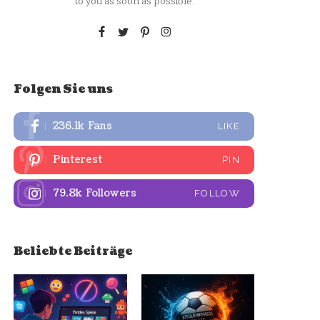
to you as soon as possible.
Folgen Sie uns
236.1k
Fans
LIKE
Pinterest
PIN
79.8k
Followers
FOLLOW
Beliebte Beiträge