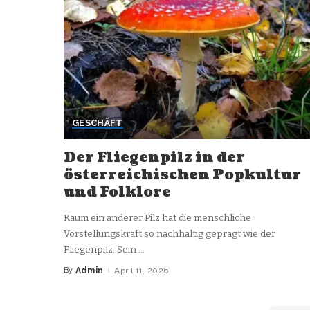
GESCHÄFT
Der Fliegenpilz in der
österreichischen Popkultur
und Folklore
Kaum ein anderer Pilz hat die menschliche
Vorstellungskraft so nachhaltig geprägt wie der
Fliegenpilz. Sein
...
By
Admin
April 11, 2026
Posted
by