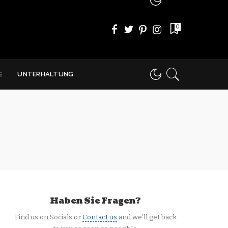
0
E
UNTERHALTUNG
Haben Sie Fragen?
Find us on Socials or
Contact us
and we’ll get back