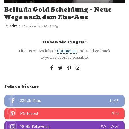
Belinda Gold Scheidung – Neue
Wege nach dem Ehe-Aus
By
Admin
September 10, 2025
Posted
by
Haben Sie Fragen?
Find us on Socials or
Contact us
and we’ll get back
to you as soon as possible.
Folgen Sie uns
236.1k
Fans
LIKE
Pinterest
PIN
79.8k
Followers
FOLLOW