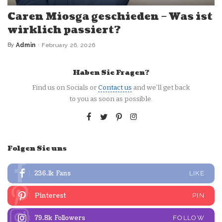
Caren Miosga geschieden – Was ist
wirklich passiert?
By
Admin
February 26, 2026
Posted
by
Haben Sie Fragen?
Find us on Socials or
Contact us
and we’ll get back
to you as soon as possible.
Folgen Sie uns
236.1k
Fans
LIKE
Pinterest
PIN
79.8k
Followers
FOLLOW