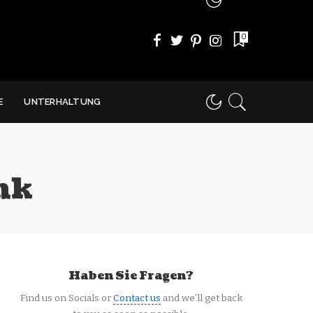
0
E
UNTERHALTUNG
nk
Haben Sie Fragen?
Find us on Socials or
Contact us
and we’ll get back