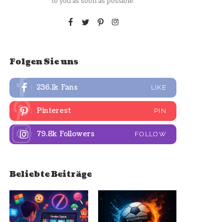
to you as soon as possible.
Folgen Sie uns
236.1k
Fans
LIKE
Pinterest
PIN
79.8k
Followers
FOLLOW
Beliebte Beiträge