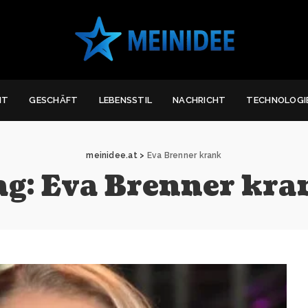
IT
GESCHÄFT
LEBENSSTIL
NACHRICHT
TECHNOLOGI
meinidee.at
>
Eva Brenner krank
ag:
Eva Brenner kra