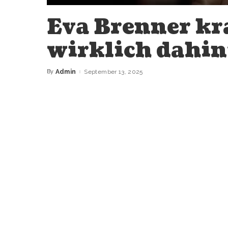
Eva Brenner kr
wirklich dahin
By
Admin
September 13, 2025
Posted
by