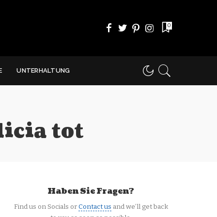
0
E
UNTERHALTUNG
icia tot
Haben Sie Fragen?
Find us on Socials or
Contact us
and we’ll get back