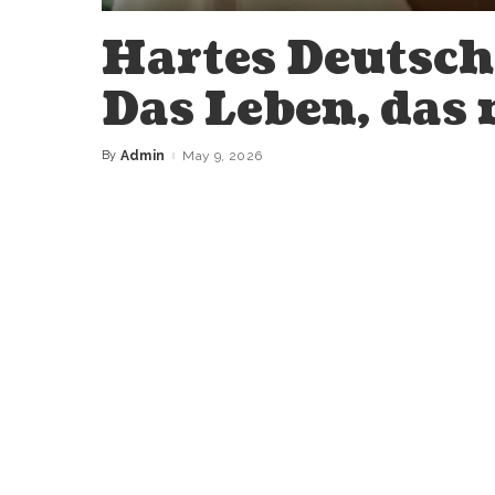
Hartes Deutschl
Das Leben, das
By
Admin
May 9, 2026
Posted
by