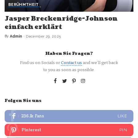
BERÜHMTHEIT
Jasper Breckenridge-Johnson
einfach erklärt
By
Admin
December 29, 2025
Posted
by
Haben Sie Fragen?
Find us on Socials or
Contact us
and we’ll get back
to you as soon as possible.
Folgen Sie uns
236.1k
Fans
LIKE
Pinterest
PIN