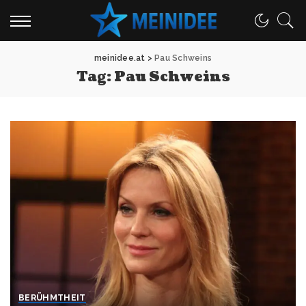
meinidee.at
>
Pau Schweins
Tag:
Pau Schweins
BERÜHMTHEIT