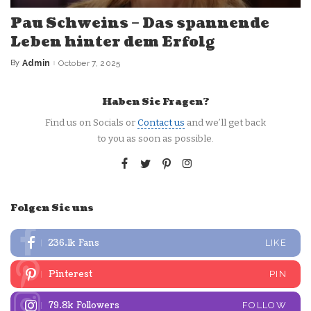
Pau Schweins – Das spannende
Leben hinter dem Erfolg
By
Admin
October 7, 2025
Posted
by
Haben Sie Fragen?
Find us on Socials or
Contact us
and we’ll get back
to you as soon as possible.
Folgen Sie uns
236.1k
Fans
LIKE
Pinterest
PIN
79.8k
Followers
FOLLOW