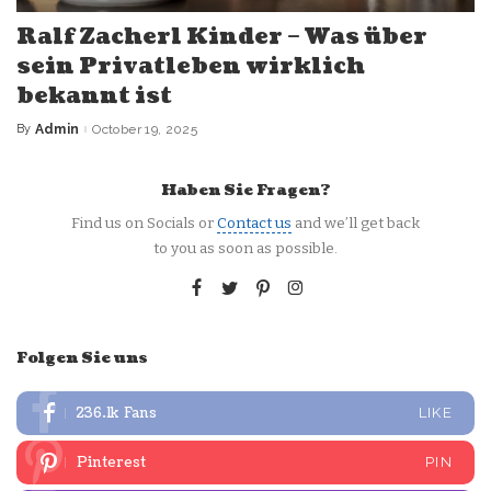
Ralf Zacherl Kinder – Was über
sein Privatleben wirklich
bekannt ist
By
Admin
October 19, 2025
Posted
by
Haben Sie Fragen?
Find us on Socials or
Contact us
and we’ll get back
to you as soon as possible.
Folgen Sie uns
236.1k
Fans
LIKE
Pinterest
PIN