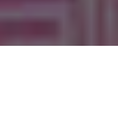
Wer ist Claudia Obert? – Ein
Überblick
Claudia Obert ist seit vielen Jahren eine feste Größe im
deutschen Reality-TV und hat sich durch ihre direkte Art und
ihren
luxuriösen Lebensstil
einen Namen gemacht.
Bekannt wurde sie vor allem durch TV-Formate, in denen sie
mit Humor und Selbstironie auffällt. Trotz mancher
Kontroversen bleibt sie eine Figur, die polarisiert und
gleichzeitig fasziniert. Ihre offene Lebensweise und ihr