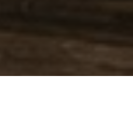
Holzwürmer können bei Möbeln, Böden oder historischen
Holzobjekten im Haus schnell zu einem echten Problem
werden. Anfangs kaum sichtbar, aber mit der Zeit können die
winzigen Larven enorme Schäden anrichten. Besonders,
wenn man den Befall erst spät bemerkt, ist schnelles,
gezieltes Handeln gefragt. Doch welche Methoden zur
Holzwurmbekämpfung sind wirklich effektiv — und wie