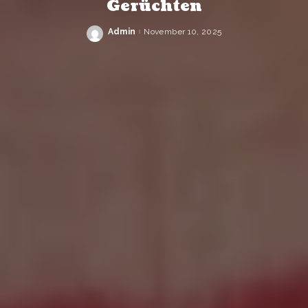
Gerüchten
Admin
November 10, 2025
Posted
by