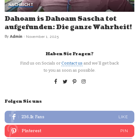
NACHRICHT
Dahoam is Dahoam Sascha tot
aufgefunden: Die ganze Wahrheit!
By
Admin
November 1, 2025
Posted
by
Haben Sie Fragen?
Find us on Socials or
Contact us
and we’ll get back
to you as soon as possible.
Folgen Sie uns
236.1k
Fans
LIKE
Pinterest
PIN