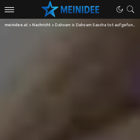
meinidee.at
>
Nachricht
>
Dahoam is Dahoam Sascha tot aufgefunden: Die ganze Wahrheit!