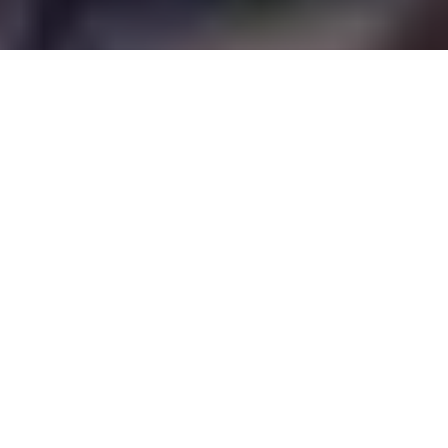
Einführung
Die Schlagzeile „Dahoam is Dahoam Sascha tot aufgefunden“
verbreitete sich wie ein Lauffeuer im Internet. Viele Fans der
beliebten bayerischen Serie waren schockiert, verunsichert
und suchten nach Antworten. Doch wie so oft im Netz steckt
hinter solchen Meldungen mehr Verwirrung als Wahrheit. In
diesem Artikel werfen wir einen klaren Blick auf die Fakten
und erklären, was wirklich passiert ist.
Contents
Einführung
Was ist „Dahoam is Dahoam“ eigentlich?