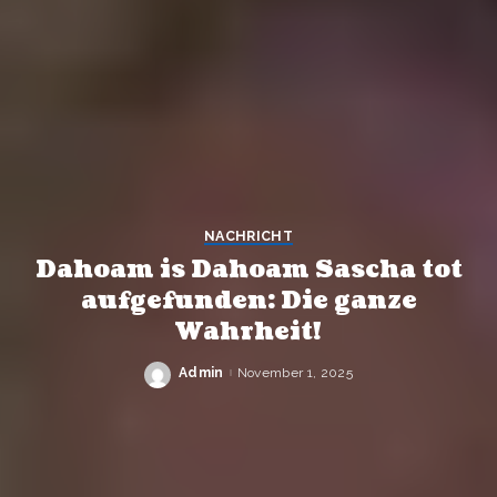
NACHRICHT
Dahoam is Dahoam Sascha tot
aufgefunden: Die ganze
Wahrheit!
Admin
November 1, 2025
Posted
by